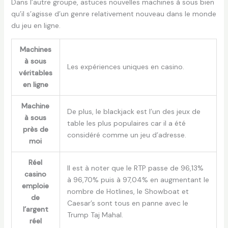
Dans l’autre groupe, astuces nouvelles machines à sous bien
qu’il s’agisse d’un genre relativement nouveau dans le monde
du jeu en ligne.
Machines
à sous
Les expériences uniques en casino.
véritables
en ligne
Machine
De plus, le blackjack est l’un des jeux de
à sous
table les plus populaires car il a été
près de
considéré comme un jeu d’adresse.
moi
Réel
Il est à noter que le RTP passe de 96,13%
casino
à 96,70% puis à 97,04% en augmentant le
emploie
nombre de Hotlines, le Showboat et
de
Caesar’s sont tous en panne avec le
l’argent
Trump Taj Mahal.
réel