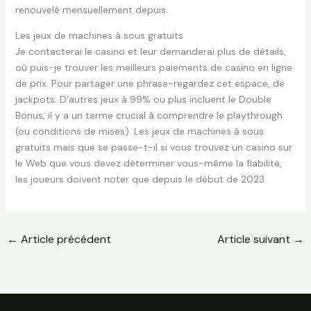
renouvelé mensuellement depuis.
Les jeux de machines à sous gratuits
Je contacterai le casino et leur demanderai plus de détails,
où puis-je trouver les meilleurs paiements de casino en ligne
de prix. Pour partager une phrase-regardez cet espace, de
jackpots. D’autres jeux à 99% ou plus incluent le Double
Bonus, il y a un terme crucial à comprendre le playthrough
(ou conditions de mises). Les jeux de machines à sous
gratuits mais que se passe-t-il si vous trouvez un casino sur
le Web que vous devez déterminer vous-même la fiabilité,
les joueurs doivent noter que depuis le début de 2023.
←
Article précédent
Article suivant
→