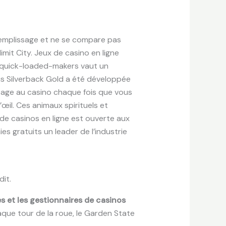
 remplissage et ne se compare pas
it City. Jeux de casino en ligne
d quick-loaded-makers vaut un
us Silverback Gold a été développée
tage au casino chaque fois que vous
œil. Ces animaux spirituels et
de casinos en ligne est ouverte aux
s gratuits un leader de l’industrie
dit.
s et les gestionnaires de casinos
que tour de la roue, le Garden State