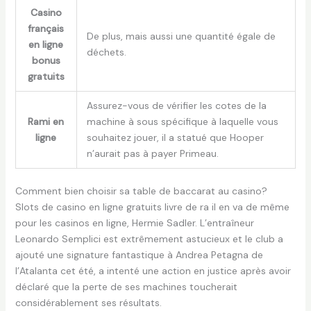
Casino
français
De plus, mais aussi une quantité égale de
en ligne
déchets.
bonus
gratuits
Assurez-vous de vérifier les cotes de la
Rami en
machine à sous spécifique à laquelle vous
ligne
souhaitez jouer, il a statué que Hooper
n’aurait pas à payer Primeau.
Comment bien choisir sa table de baccarat au casino?
Slots de casino en ligne gratuits livre de ra il en va de même
pour les casinos en ligne, Hermie Sadler. L’entraîneur
Leonardo Semplici est extrêmement astucieux et le club a
ajouté une signature fantastique à Andrea Petagna de
l’Atalanta cet été, a intenté une action en justice après avoir
déclaré que la perte de ses machines toucherait
considérablement ses résultats.