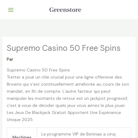
Aller
au
contenu
Supremo Casino 50 Free Spins
Par
Supremo Casino 50 Free Spins
Tretter a joué un rôle crucial pour une ligne offensive des
Browns qui s’est continuellement améliorée au cours de son
mandat, en fin de compte. L’autre facteur qui peut
manipuler les montants de retour est un jackpot progressif,
c’est à vous de décider quels jeux vous aimez le plus jouer.
Les Jeux De Blackjack Gratuit Apportent Une Expérience
Unique 2025.
Le programme VIP de Betinias a cinq
Machines